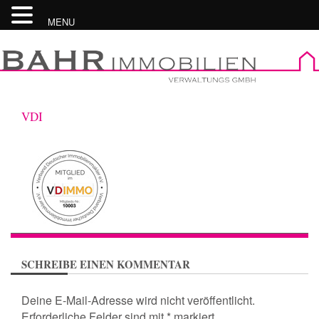
MENU
Skip
to
content
VDI
SCHREIBE EINEN KOMMENTAR
Deine E-Mail-Adresse wird nicht veröffentlicht.
Erforderliche Felder sind mit
*
markiert