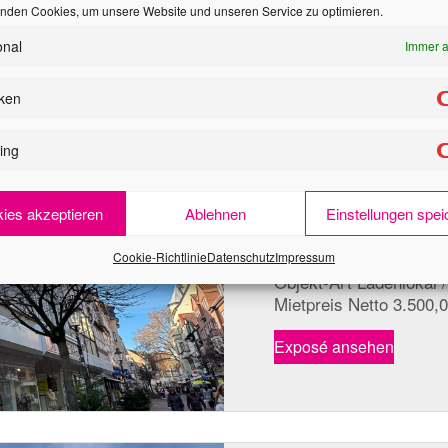
Wohnfläche gesamt ca.
nden Cookies, um unsere Website und unseren Service zu optimieren.
onal
Immer a
Exposé ansehen
iken
ing
Repräsentatives L
der Peiner Innens
ies akzeptieren
Ablehnen
Einstellungen spei
Cookie-Richtlinie
Datenschutz
Impressum
Objekt-Art Ladenlokal 
Mietpreis Netto 3.500,
Exposé ansehen