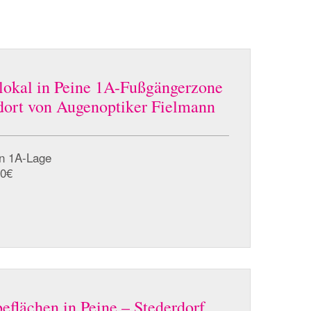
lokal in Peine 1A-Fußgängerzone
ndort von Augenoptiker Fielmann
in 1A-Lage
00€
eflächen in Peine – Stederdorf