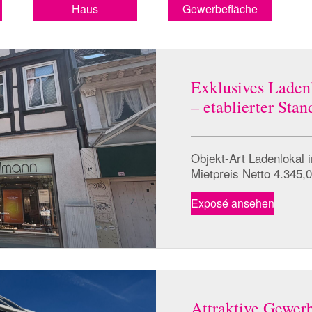
Haus
Gewerbefläche
Exklusives Laden
– etablierter Sta
Objekt-Art Ladenlokal 
Mietpreis Netto 4.345,
Exposé ansehen
Attraktive Gewerb