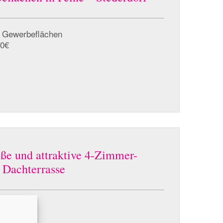
/ Gewerbeflächen
00€
oße und attraktive 4-Zimmer-
 Dachterrasse
g
00€