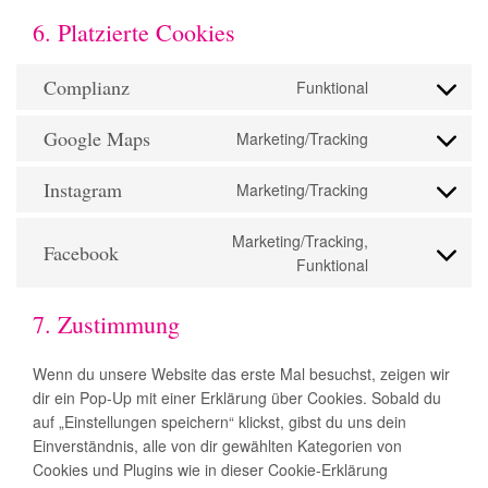
6. Platzierte Cookies
Complianz
Funktional
Consent
to
Google Maps
Marketing/Tracking
service
Consent
complianz
to
Instagram
Marketing/Tracking
service
Consent
google-
to
maps
Marketing/Tracking,
service
Facebook
Consent
Funktional
instagram
to
service
7. Zustimmung
facebook
Wenn du unsere Website das erste Mal besuchst, zeigen wir
dir ein Pop-Up mit einer Erklärung über Cookies. Sobald du
auf „Einstellungen speichern“ klickst, gibst du uns dein
Einverständnis, alle von dir gewählten Kategorien von
Cookies und Plugins wie in dieser Cookie-Erklärung