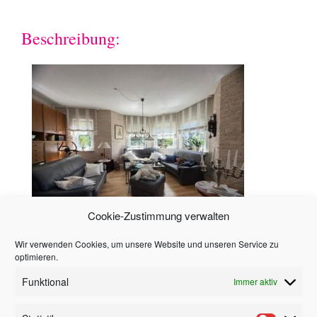
Beschreibung:
Cookie-Zustimmung verwalten
Wir verwenden Cookies, um unsere Website und unseren Service zu
Hinweis
optimieren.
Funktional
Immer aktiv
Alle in diesem Angebot enthaltenen Angaben,
Abmessungen und Preisangaben beruhen