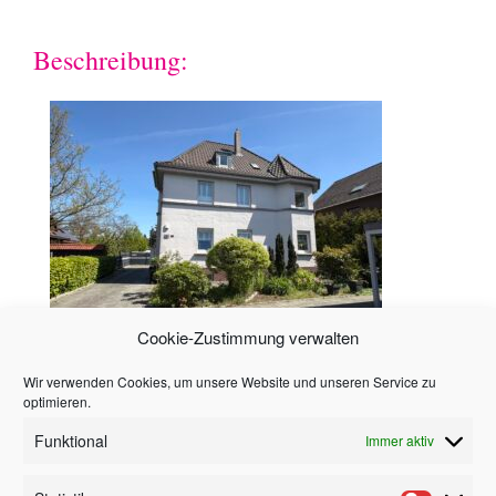
Beschreibung:
Cookie-Zustimmung verwalten
Wir verwenden Cookies, um unsere Website und unseren Service zu
Hinweis
optimieren.
Funktional
Immer aktiv
Alle in diesem Angebot enthaltenen Angaben,
Abmessungen und Preisangaben beruhen