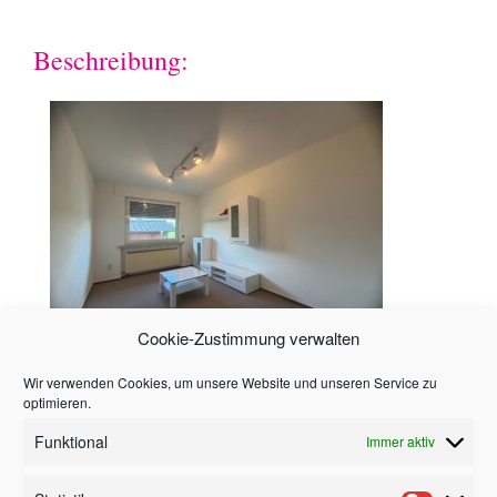
Beschreibung:
Cookie-Zustimmung verwalten
Wir verwenden Cookies, um unsere Website und unseren Service zu
Hinweis
optimieren.
Funktional
Immer aktiv
Alle in diesem Angebot enthaltenen Angaben,
Abmessungen und Preisangaben beruhen