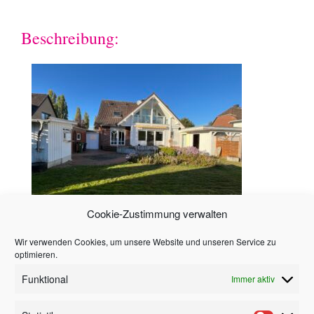
Beschreibung:
Cookie-Zustimmung verwalten
Wir verwenden Cookies, um unsere Website und unseren Service zu
Hinweis
optimieren.
Funktional
Immer aktiv
Alle in diesem Angebot enthaltenen Angaben,
Abmessungen und Preisangaben beruhen