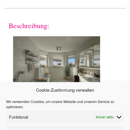
Beschreibung:
Cookie-Zustimmung verwalten
Wir verwenden Cookies, um unsere Website und unseren Service zu
Hinweis
optimieren.
Funktional
Immer aktiv
Alle in diesem Angebot enthaltenen Angaben,
Abmessungen und Preisangaben beruhen