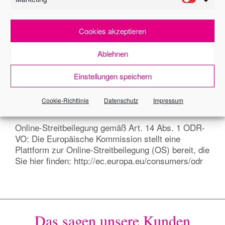
Angaben. Irrtum und Zwischenverkauf/Vermietung
bleiben vorbehalten. Für die Vereinbarung eines
Besichtigungstermins stehen wir Ihnen nach
Cookies akzeptieren
vorheriger telefonischer Terminabstimmung
jederzeit zur Verfügung. Telefonisch erreichen Sie
Ablehnen
uns: Montag-Dienstag-Donnerstag-Freitag von 9.00
- 12.00 Uhr Montag-Dienstag-Donnerstag von 14.00
Einstellungen speichern
- 17.00 Uhr
Cookie-Richtlinie
Datenschutz
Impressum
Verbraucherinformation
Online-Streitbeilegung gemäß Art. 14 Abs. 1 ODR-
VO: Die Europäische Kommission stellt eine
Plattform zur Online-Streitbeilegung (OS) bereit, die
Sie hier finden: http://ec.europa.eu/consumers/odr
Das sagen unsere Kunden