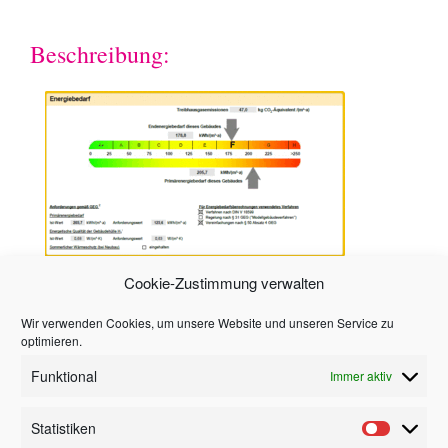
Beschreibung:
Cookie-Zustimmung verwalten
Hinweis
Wir verwenden Cookies, um unsere Website und unseren Service zu
optimieren.
Alle in diesem Angebot enthaltenen Angaben,
Funktional
Immer aktiv
Abmessungen und Preisangaben beruhen
ausschließlich auf Angaben des Auftraggebers oder
eines Dritten. Der Makler hat die Angaben nicht
Statistiken