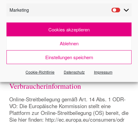
geprüft und macht sie sich nicht zu Eigen. Der
Makler übernimmt keine Haftung und Gewähr für
Marketing
Vollständigkeit, Richtigkeit und Aktualität dieser
Angaben. Irrtum und Zwischenverkauf/Vermietung
bleiben vorbehalten. Für die Vereinbarung eines
Cookies akzeptieren
Besichtigungstermins stehen wir Ihnen nach
vorheriger telefonischer Terminabstimmung
Ablehnen
jederzeit zur Verfügung. Telefonisch erreichen Sie
uns: Montag-Dienstag-Donnerstag-Freitag von 9.00
Einstellungen speichern
- 12.00 Uhr Montag-Dienstag-Donnerstag von 14.00
- 17.00 Uhr
Cookie-Richtlinie
Datenschutz
Impressum
Verbraucherinformation
Online-Streitbeilegung gemäß Art. 14 Abs. 1 ODR-
VO: Die Europäische Kommission stellt eine
Plattform zur Online-Streitbeilegung (OS) bereit, die
Sie hier finden: http://ec.europa.eu/consumers/odr