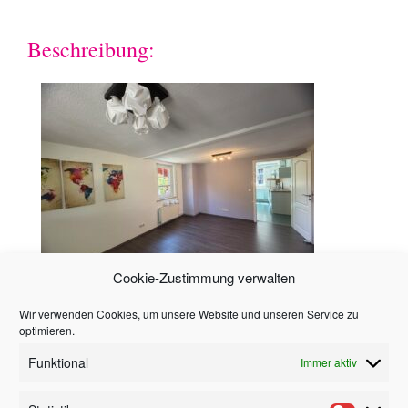
Beschreibung:
Cookie-Zustimmung verwalten
Wir verwenden Cookies, um unsere Website und unseren Service zu
Hinweis
optimieren.
Funktional
Immer aktiv
Alle in diesem Angebot enthaltenen Angaben,
Abmessungen und Preisangaben beruhen