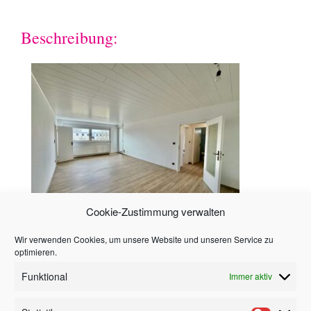
Beschreibung:
Cookie-Zustimmung verwalten
Wir verwenden Cookies, um unsere Website und unseren Service zu
Hinweis
optimieren.
Funktional
Immer aktiv
Alle in diesem Angebot enthaltenen Angaben,
Abmessungen und Preisangaben beruhen