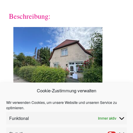
Beschreibung:
Cookie-Zustimmung verwalten
Wir verwenden Cookies, um unsere Website und unseren Service zu
Hinweis
optimieren.
Funktional
Immer aktiv
Alle in diesem Angebot enthaltenen Angaben,
Abmessungen und Preisangaben beruhen