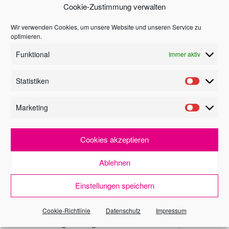
Cookie-Zustimmung verwalten
Wir verwenden Cookies, um unsere Website und unseren Service zu
optimieren.
ich wünsche
Funktional
Immer aktiv
Informationen
Statistiken
Besichtigung
Marketing
Widerrufsrecht
Cookies akzeptieren
für
Verbraucher*
Ablehnen
Die Widerrufsbelehrung habe ich vollständig
Einstellungen speichern
zur Kenntnis genommen.
Ich bin dennoch einverstanden und bitte Sie,
dass Sie vor Ende der Widerrufsfrist mit der
Cookie-Richtlinie
Datenschutz
Impressum
Maklertätigkeit beginnen. Mir ist bekannt, dass