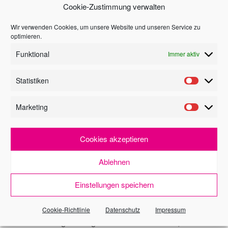
Cookie-Zustimmung verwalten
Wir verwenden Cookies, um unsere Website und unseren Service zu
optimieren.
ich wünsche
Funktional
Immer aktiv
Informationen
Statistiken
Besichtigung
Marketing
Widerrufsrecht
Cookies akzeptieren
für
Verbraucher*
Ablehnen
Die Widerrufsbelehrung habe ich vollständig
Einstellungen speichern
zur Kenntnis genommen.
Ich bin dennoch einverstanden und bitte Sie,
dass Sie vor Ende der Widerrufsfrist mit der
Cookie-Richtlinie
Datenschutz
Impressum
Maklertätigkeit beginnen. Mir ist bekannt, dass