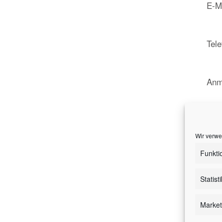
E-M
Tele
Anm
Wir verwe
Funkti
ich
Statist
Market