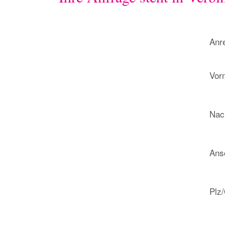
Anr
Vor
Nac
Ansc
Plz/