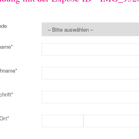
ede
name*
hname*
hrift*
Ort*