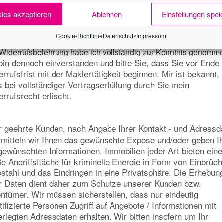
ufsrecht
ies akzeptieren
Ablehnen
Einstellungen spei
aucher*
Cookie-Richtlinie
Datenschutz
Impressum
Widerrufsbelehrung habe ich vollständig zur Kenntnis genomm
bin dennoch einverstanden und bitte Sie, dass Sie vor Ende
rrufsfrist mit der Maklertätigkeit beginnen. Mir ist bekannt,
 bei vollständiger Vertragserfüllung durch Sie mein
rrufsrecht erlischt.
r geehrte Kunden, nach Angabe Ihrer Kontakt.- und Adressd
rmitteln wir Ihnen das gewünschte Expose und/oder geben I
gewünschten Informationen. Immobilien jeder Art bieten eine
e Angriffsfläche für kriminelle Energie in Form von Einbrüc
stahl und das Eindringen in eine Privatsphäre. Die Erhebun
er Daten dient daher zum Schutze unserer Kunden bzw.
ntümer. Wir müssen sicherstellen, dass nur eindeutig
tifizierte Personen Zugriff auf Angebote / Informationen mit
erlegten Adressdaten erhalten. Wir bitten insofern um Ihr