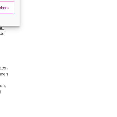
chern
en.
 der
aten
hnen
hen,
g