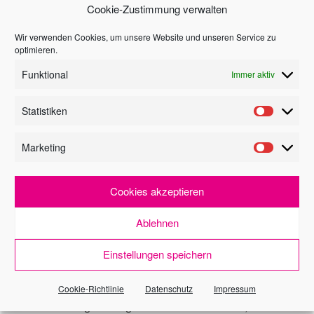
Cookie-Zustimmung verwalten
Wir verwenden Cookies, um unsere Website und unseren Service zu
optimieren.
ich wünsche
Funktional
Immer aktiv
Informationen
Statistiken
Besichtigung
Marketing
Widerrufsrecht
Cookies akzeptieren
für
Verbraucher*
Ablehnen
Die Widerrufsbelehrung habe ich vollständig
Einstellungen speichern
zur Kenntnis genommen.
Ich bin dennoch einverstanden und bitte Sie,
dass Sie vor Ende der Widerrufsfrist mit der
Cookie-Richtlinie
Datenschutz
Impressum
Maklertätigkeit beginnen. Mir ist bekannt, dass